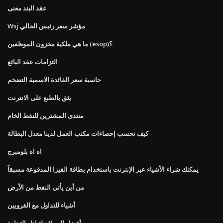
عقد البند معنى
Wsj مؤشر سعر رئيس الحالي
ما هي ملكية مخزون الموظفين (esop)؟
التزامات عقد البائع
حاسبة سعر الفائدة الاسمية التضخم
يثق بالطبع على الانترنت
منتدى المشترين للنفط الخام
كيف تحسب إحصاءات مكتب العمل لدينا معدل البطالة
اه اه بلومبرج
يمكنك شراء الأشياء عبر الإنترنت باستخدام بطاقة الفيزا المدفوعة مسبقاً
من أين يأتي النفط من الأرض
أشياء للتداول مع القرويين
أفضل المواقع لتبادل التجارة