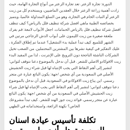
الدورة: تجارة الزعتر. تعد تجارة الزعتر من أنواع التجارة الهامة، حيث
زادت أهمية زراعة الزعتر خلال العقدين الماضيين، ويستخدم كل من زيت
الزعتر أو النبات الخام في التجارة، وهو من السلع المتداولة عالميا، ويتميز
بخصائصه الطبية ماهي افضل شركة تنظيف فلل بالرياض؟ كيف تنظف
افضل شركة تنظيف فلل بالرياض الحمامات. اجعل الأبواب لامعة: قم بفرك
ملعقة صغيرة من زيت الليمون على أبواب الدش الزجاجي مرتين في
الشهر للتلميع. كيف تبدأ عملية بدء التشغيل؟ عندما تم إطلاق الفكرة ،
عليك التفكير في كيفية نشرها بين المشترين المحتملين. من الصعب تخيل
الشركات الناشئة الناجحة دون الترويج على الإنترنت ، لذا من المفيد البدء
زيت الافوكادو الاصلي للشعر . قبل أن ندخل بالموضوع دعنا نتوقف لثواني؛
لنشير إلى أهم النقاط التي يجب الإنتباه لها قبل شراء زيت الحشيش
الأصلي في السعودية من أي شخص /جهة: يكون البائع عبارة عن متجر
رسمي. اين يباع زيت الافوكادو في السعودية. قبل أن ندخل بالموضوع
دعنا نتوقف لثواني؛ لنشير إلى أهم النقاط التي يجب الإنتباه لها قبل شراء
زيت الحشيش الأصلي في السعودية من أي شخص /جهة: يكون البائع
عبارة عن متجر رسمي. فوائد زيت جوز الهند للشعر.. كيف تبدأ مشروعك
الخاص؟ نكهتة الرائعة، واستخداماته في الطهي
تكلفة تأسيس عيادة اسنان