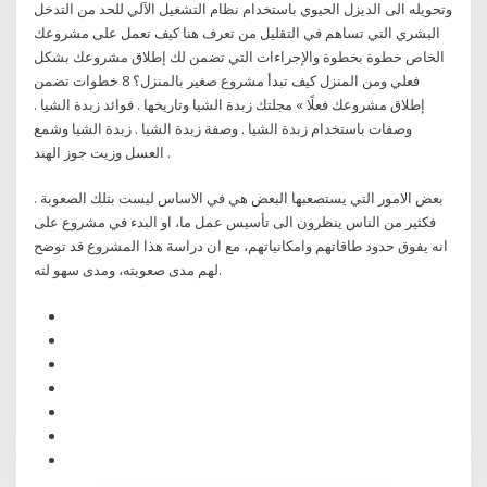
وتحويله الى الديزل الحيوي باستخدام نظام التشغيل الآلي للحد من التدخل
البشري التي تساهم في التقليل من تعرف هنا كيف تعمل على مشروعك
الخاص خطوة بخطوة والإجراءات التي تضمن لك إطلاق مشروعك بشكل
فعلي ومن المنزل كيف تبدأ مشروع صغير بالمنزل؟ 8 خطوات تضمن
إطلاق مشروعك فعلًا » مجلتك زبدة الشيا وتاريخها . فوائد زبدة الشيا .
وصفات باستخدام زبدة الشيا . وصفة زبدة الشيا . زبدة الشيا وشمع
العسل وزيت جوز الهند .
بعض الامور التي يستصعبها البعض هي في الاساس ليست بتلك الصعوبة .
فكثير من الناس ينظرون الى تأسيس عمل ما، او البدء في مشروع على
انه يفوق حدود طاقاتهم وامكانياتهم، مع ان دراسة هذا المشروع قد توضح
لهم مدى صعوبته، ومدى سهو لته.