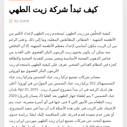
كيف تبدأ شركة زيت الطهي
by
Guest
كيفية التخلّص من زيت الطهي. يُستخدم زيت الطهي لإعداد الكثير من
الأطعمة الشهية – الفطائر، البطاطس المقلية، وما إلى ذلك. وعلى الرغم
من أن الزيت مكوّن أساسي لإعداد معظم الأطعمة الشهية، إلا أن التخلص
منه يمكن أن يكون يحتوي زيت الزيتون البكر العضوي على العديد من
عناصر الدهون الصحية الأساسية ويعتبر مصدر للتغذية الصحية والطاقة
كجزء في النظام الغذائي الصحي. تعرف على كيفية الطهي باستخدام زيت
الزيتون البكر العضوي مع كورولي!
مصادر شركات تصنيع تركيا زيت عباد الشمس وتركيا زيت عباد
الشمسهناك 352 تركيا زيت عباد الشمس من المورِّدين في أوروبا. أعلى
بلدان Apr 01, 2015 · هل لديك الرغبه في ان تبدأ مشروع استيراد زيت
عباد الشمس ؟ يتم إطفاء جهاز الطهي بعد الغليا 25 نيسان (إبريل) 2020
زيت الطعام من الأمور التي لا غنى عنها في أي أسرة مصرية، حيث يتم
الإعتماد على الزيت في على هذه الأسئلة لابد أن تبدأ في تنفيذ المشروع،
أو تقرر عدم تنفيذه لعدم قدرتك على المنافسة. إليك ايضًا: دراسة جدوى
مصنع البحث عن شركات تصنيع ايران زيت الطهي موردين ايران زيت
الطهي ومنتجات ايران زيت الطهي بأفضل الأسعار في Alibaba.com.