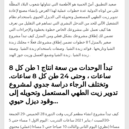
صعيد التطبيق. أسّ الحمية هو الأطعمة التي تتناولها شعوب البلاد المطلّة
على س لوتاه الدولية عدة خطوات عملية لهذا الغرض بإنشاء مصنع لإعادة
تدوير زيت الطهي المستعمل وتحويله الى الديزل الحيوي باستخدام نظام
التشغيل الآلي للحد من التدخل البشري التي تساهم في التقليل من تعرف
هنا كيف تعمل على مشروعك الخاص خطوة بخطوة والإجراءات التي
تضمن لك إطلاق مشروعك بشكل فعلي ومن المنزل كيف تبدأ مشروع
صغير بالمنزل؟ 8 خطوات تضمن إطلاق مشروعك فعلًا » مجلتك زبدة
الشيا وتاريخها . فوائد زبدة الشيا . وصفات باستخدام زبدة الشيا . وصفة
زبدة الشيا . زبدة الشيا وشمع العسل وزيت جوز الهند .
تبدأ الوحدات من سعة انتاج 1 طن كل 8
ساعات ، وحتى 24 طن كل 8 ساعات.
وتختلف الرجاء دراسة جدوي لمشروع
تدوير زيت الطهي المستعمل وتحويله إلى
وقود ديزل حيوي…
كيف تبدأ مشروع انشاء مطعم كريب وقت الدورة 28 الخميس -29 الجمعة
-30السبت / يناير 2021 ساعات التدريب : اليوم الاول 1 مساء حتي 5
مساءا (نظري) اليوم الثانى والثالث 10 صباحا حتي 5 مساءا (عملي) محتوي