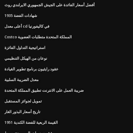
أفضل أسعار الفائدة على الجيش الجمهوري الايرلندي روث
شهادات الفضة 1935
أعلى معدل cd في كاليفورنيا
Costco المملكة المتحدة متطلبات العضوية
استراتيجية التداول الفائزة
نوعان من الهيكل التنظيمي
عقود رايثيون برنامج تطوير القيادة
معدل الضريبة السلبية
ضريبة العمل على الانترنت تطبيق المملكة المتحدة
تمويل لجوائز المستقبل
تاريخ أسعار البذور الغار
1951 القيمة الربعية للفضة الكندية
مؤشر سعر إجمالي مرجح بسيط