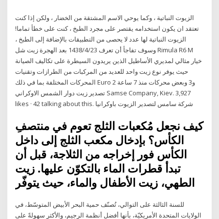
الزيوت النباتية ، وكما يوحي الاسم المشتقة من الخضار ، ولكن إذا كنت
تعتقد ان يكون استخدامه يقتصر على مجرد الطبخ ، كنت على خطأ تماما!
الزيوت النباتية لها عدد لا يحصى من التطبيقات بالإضافة إلى الطبخ ،
وسوف تفاجأ أن تعرف 23‏‏/4‏‏/1438 بعد الهجرة زيت شل Rimula R6 M
خيار مثالي لمديري الأساطيل الذين يريدون السيطرة على تكاليف الصيانة
حيث يوفر نوع زيت واحد للعديد من المركبات من الطرازات وتقنيات
المحركات المختلفة بما في ذلك Euro 2 و3 وبعض محركات منذ 7 ساعة
كيف نجعل مُكعبات الثلج تعوم في منتصفِ
الكأس؟ بإدخال مكعب الثلج إلى داخل
الكأس فور إخراجه من الثلاجة، قبل أن
تبدأ قطرات الماء بالتكوّن عليها. زيت
الطهي، زيت الأطفال والماء، حيث يتوفّر
للسنة الثالثة على التوالي، تُصنّف حمية البحر الأبيض المتوسّط، في
الولايات المتحدة الأمريكيّة، بأنها أفضل أنظمة الرجيم، والأكثر سهولةً على