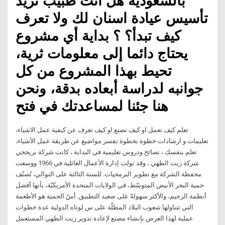
بالسعودية هل أنت طبيب تريد
تأسيس عيادة اسنان لك ولا تعرف
كيف تبدأ؟ ؟ بداية أي مشروع
يحتاج دائما إلى معلومات ثرية،
تحيط بهذا المشروع من كل
جوانبه لدراسة أبعاده بدقة، ونحن
هنا جئنا لمساعدتك في فتح
تعلم كيف تعمل او كيف تصنع او كيف تعرف عن كيفية عمل الاشياء،
تعليمات و ارشادات خطوة بخطوة تفسر مواضيع عن طريقة عمل الأشياء،
تعلم بنفسك ، نصائح ودروس تعليمية في البداية ، كانت شركة بريججي
شركة زيت الطهي ، وقد تولت إدارة الأعمال العائلية في 1966 ووسعت
محفظة الشركة مع تطوير البرمجيات. للسنة الثالثة على التوالي، تُصنّف
حمية البحر الأبيض المتوسّط، في الولايات المتحدة الأمريكيّة، بأنها أفضل
أنظمة الرجيم، والأكثر سهولةً على صعيد التطبيق. أسّ الحمية هو الأطعمة
التي تتناولها شعوب البلاد المطلّة على س لوتاه الدولية عدة خطوات
عملية لهذا الغرض بإنشاء مصنع لإعادة تدوير زيت الطهي المستعمل